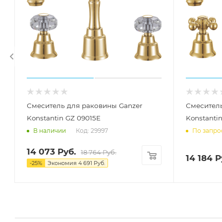
Смеситель для раковины Ganzer
Смеситель
Konstantin GZ 09015E
Konstanti
Код: 29997
В наличии
По запро
14 073
Руб.
18 764
Руб.
14 184
Р
-
25
%
Экономия
4 691
Руб.