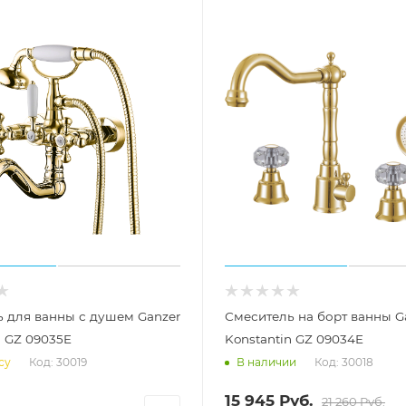
 для ванны с душем Ganzer
Смеситель на борт ванны G
n GZ 09035E
Konstantin GZ 09034E
Код: 30019
Код: 30018
су
В наличии
15 945
Руб.
21 260
Руб.