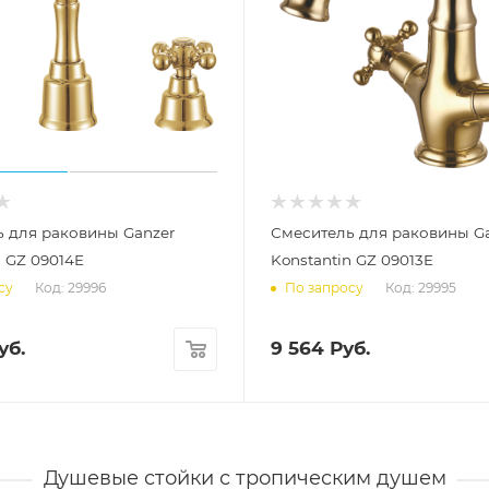
 для раковины Ganzer
Смеситель для раковины G
n GZ 09014E
Konstantin GZ 09013E
Код: 29996
Код: 29995
су
По запросу
уб.
9 564
Руб.
Душевые стойки с тропическим душем