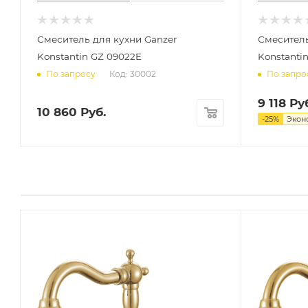
Смеситель для кухни Ganzer
Смеситель
Konstantin GZ 09022E
Konstanti
Код: 30002
По запросу
По запро
9 118
Руб
10 860
Руб.
-
25
%
Экон