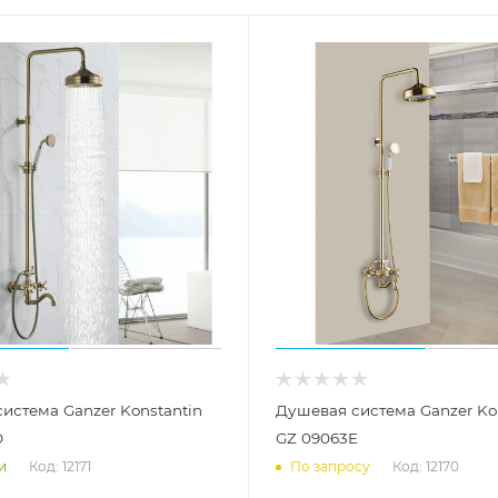
истема Ganzer Konstantin
Душевая система Ganzer Ko
D
GZ 09063E
Код: 12171
Код: 12170
и
По запросу