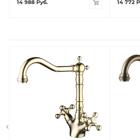
14 988
Руб.
14 772
Р