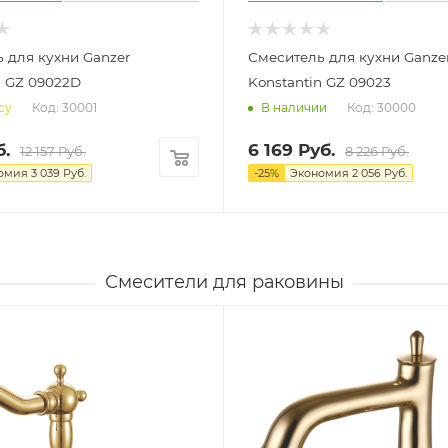
 для кухни Ganzer
Смеситель для кухни Ganze
n GZ 09022D
Konstantin GZ 09023
Код: 30001
Код: 30000
су
В наличии
.
6 169
Руб.
12 157
Руб.
8 226
Руб.
омия
3 039
Руб.
-
25
%
Экономия
2 056
Руб.
Смесители для раковины