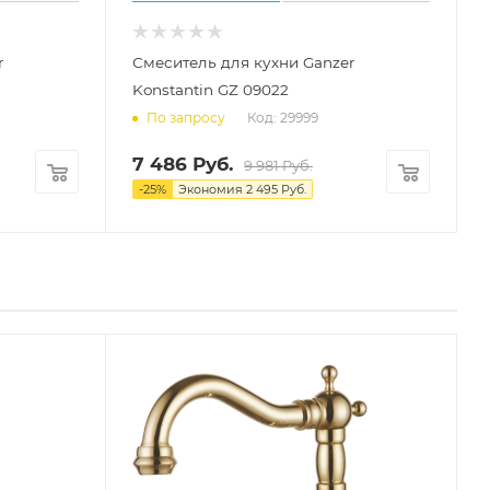
r
Смеситель для кухни Ganzer
Konstantin GZ 09022
Код: 29999
По запросу
7 486
Руб.
9 981
Руб.
-
25
%
Экономия
2 495
Руб.