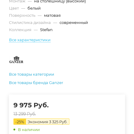
Монтаж
—
на столешницу (высокий)
Цвет
—
белый
Поверхность
—
матовая
Стилистика дизайна
—
современный
Коллекция
—
Stefan
Все характеристики
Все товары категории
Все товары бренда Ganzer
9 975
Руб.
13 299
Руб.
-
25
%
Экономия
3 325
Руб.
В наличии