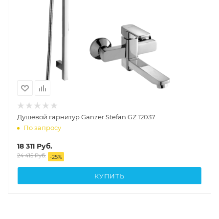
Душевой гарнитур Ganzer Stefan GZ 12037
По запросу
18 311
Руб.
24 415
Руб.
-
25
%
КУПИТЬ