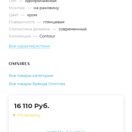
Тип
—
однорычажный
Монтаж
—
на раковину
Цвет
—
хром
Поверхность
—
глянцевая
Стилистика дизайна
—
современный
Коллекция
—
Contour
Все характеристики
Все товары категории
Все товары бренда Omnires
16 110
Руб.
По запросу