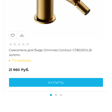
Cмеситель для биде Omnires Contour CT8020GLB
золото
По запросу
21 960
Руб.
КУПИТЬ