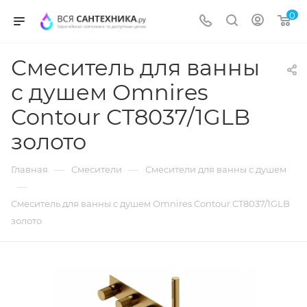
0
Смеситель для ванны
с душем Omnires
Contour CT8037/1GLB
золото
—
—
Главная
Смесители
Смесители для ванны с душем
—
Смеситель для ванны с душем Omnires Contour CT8037/1GLB
золото