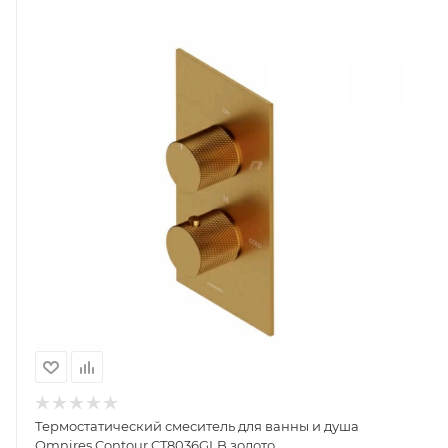
Термостатический смеситель для ванны и душа
Omnires Contour CT8036GLB золото