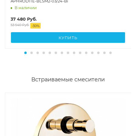
APHRODITE-BLSM2-03/24-Bi
В наличии
37 480
Руб.
53 540
Руб.
-
30
%
КУПИТЬ
Встраиваемые смесители